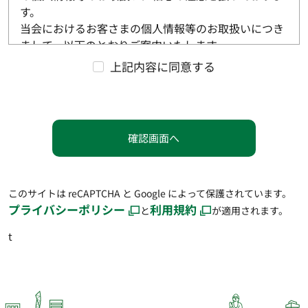
す。
当会におけるお客さまの個人情報等のお取扱いにつき
まして、以下のとおりご案内いたします。
上記内容に同意する
１ 利用目的について
（１）個人情報を取得する際の利用目的
当会は、お客さまの個人情報を、以下の業務内容に
関し、以下の利用目的の範囲内においてお取扱いしま
す。
確認画面へ
業務内容
貯金業務、為替業務、両替業務、融資業務、およびこ
このサイトは reCAPTCHA と Google によって保護されています。
れらに付随する業務
プライバシーポリシー
利用規約
と
が適用されます。
公共債窓販業務、投資信託販売業務、当会が営むこと
ができる業務およびこれらに付随する業務
t
その他法律により当会が営むことができる業務および
これらに付随する業務（今後取扱いが認められる業務
を含みます。）