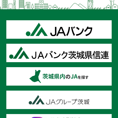
利用目的
当会および当会の関連会社・団体や提携会社・団体の
金融商品やサービスに関し、下記利用目的で利用いた
します。
各種金融商品の口座開設等、金融商品やサービスの申
込の受付のため
犯罪収益移転防止法に基づくご本人さまの確認等や、
金融商品やサービスをご利用いただく資格等の確認の
ため
貯金取引や融資取引等における期日管理等、継続的な
お取引における管理のため
融資のお申込や継続的なご利用等に際しての判断のた
め
適合性の原則等に照らした判断等、金融商品やサービ
スの提供にかかる妥当性の判断のため
与信事業に際して個人情報を加盟する個人信用情報機
関に提供する場合等、適切な業務の遂行に必要な範囲
で第三者に提供するため