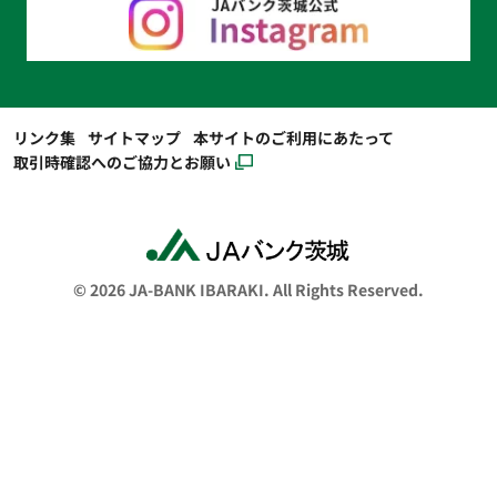
他の事業者等から個人情報の処理の全部または一部に
ついて委託された場合等において、委託された当該業
務を適切に遂行するため
お客さまとの契約や法律等に基づく権利の行使や義務
の履行のため
市場調査ならびにデータ分析やアンケートの実施等に
リンク集
サイトマップ
本サイトのご利用にあたって
よる金融商品やサービスの研究や開発のため
取引時確認へのご協力とお願い
ダイレクトメールの発送等、金融商品やサービスに関
する各種ご提案のため
提携会社等の商品やサービスの各種ご提案のため
取得した閲覧履歴等の情報を分析してお客さまのニー
© 2026 JA-BANK IBARAKI. All Rights Reserved.
ズに応じた金融商品・サービス等に関する広告等のた
め
各種お取引の解約やお取引解約後の事後管理のため
その他、お客さまとのお取引を適切かつ円滑に履行す
るため
法令等による利用目的の限定
農業協同組合および農業協同組合連合会の信用事業に